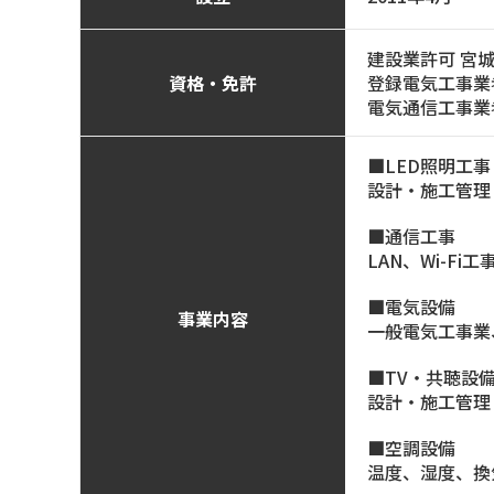
建設業許可 宮
資格・免許
登録電気工事業
電気通信工事業者 
LED照明工事
設計・施工管理
通信工事
LAN、Wi-Fi工
電気設備
事業内容
一般電気工事業
TV・共聴設
設計・施工管理
空調設備
温度、湿度、換