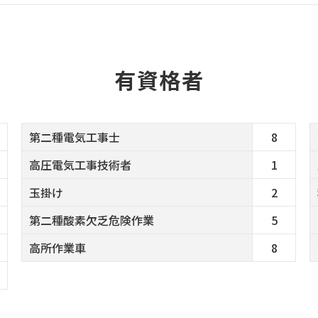
有資格者
第二種電気工事士
8
高圧電気工事技術者
1
玉掛け
2
第二種酸素欠乏危険作業
5
高所作業車
8